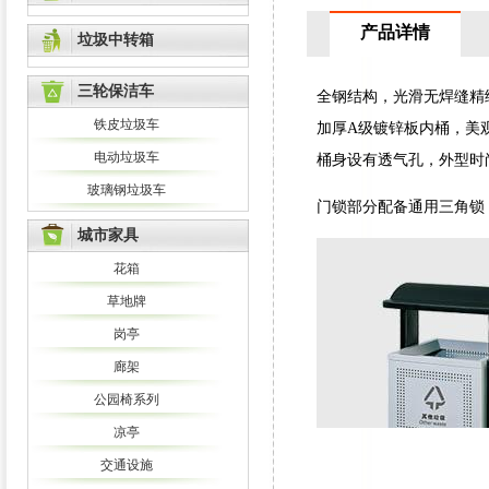
产品详情
垃圾中转箱
三轮保洁车
全钢结构，光滑无焊缝精
铁皮垃圾车
加厚A级镀锌板内桶，美
电动垃圾车
桶身设有透气孔，外型时
玻璃钢垃圾车
门锁部分配备通用三角锁
城市家具
花箱
草地牌
岗亭
廊架
公园椅系列
凉亭
交通设施