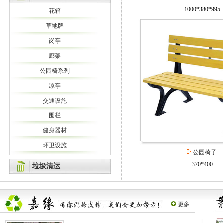
1000*380*995
花箱
草地牌
岗亭
廊架
公园椅系列
凉亭
交通设施
围栏
健身器材
环卫设施
公园椅子
370*400
垃圾清运
更多